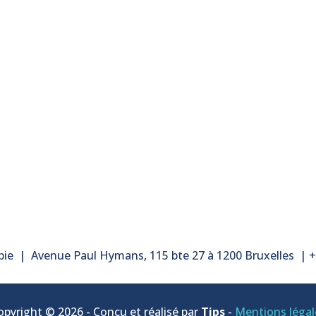
pie
|
Avenue Paul Hymans, 115 bte 27 à 1200 Bruxelles
|
+
opyright © 2026 - Conçu et réalisé par
Tips
-
Mentions légal