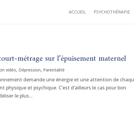
Je suis à nouveau joignable au 0485 805 105.
ACCUEIL
PSYCHOTHÉRAPIE
ourt-métrage sur l’épuisement maternel
on vidéo
,
Dépression
,
Parentalité
ironnement demande une énergie et une attention de chaq
t physique et psychique. C’est d’ailleurs le cas pour bon
liser le plus...