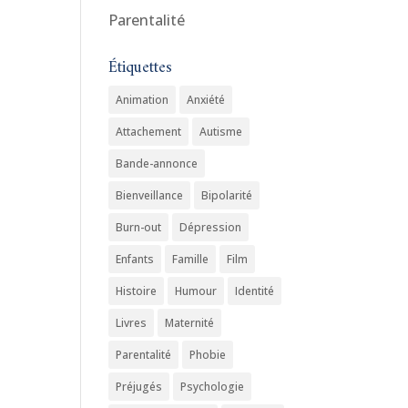
Parentalité
Étiquettes
Animation
Anxiété
Attachement
Autisme
Bande-annonce
Bienveillance
Bipolarité
Burn-out
Dépression
Enfants
Famille
Film
Histoire
Humour
Identité
Livres
Maternité
Parentalité
Phobie
Préjugés
Psychologie