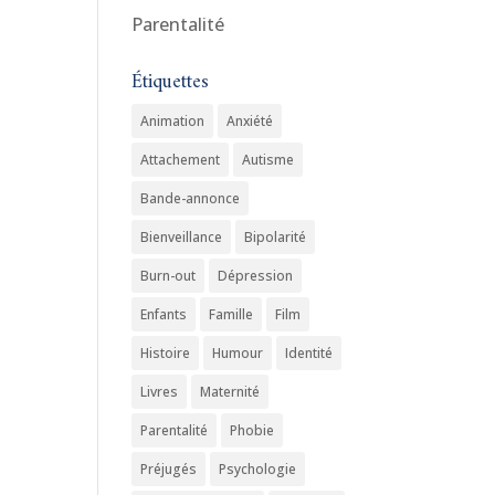
Parentalité
Étiquettes
Animation
Anxiété
Attachement
Autisme
Bande-annonce
Bienveillance
Bipolarité
Burn-out
Dépression
Enfants
Famille
Film
Histoire
Humour
Identité
Livres
Maternité
Parentalité
Phobie
Préjugés
Psychologie