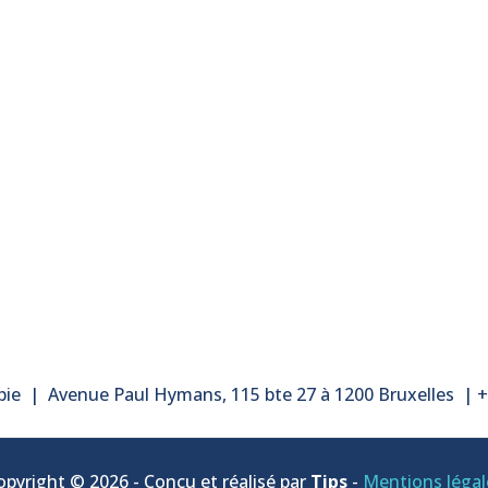
pie
|
Avenue Paul Hymans, 115 bte 27 à 1200 Bruxelles
|
+
opyright © 2026 - Conçu et réalisé par
Tips
-
Mentions légal