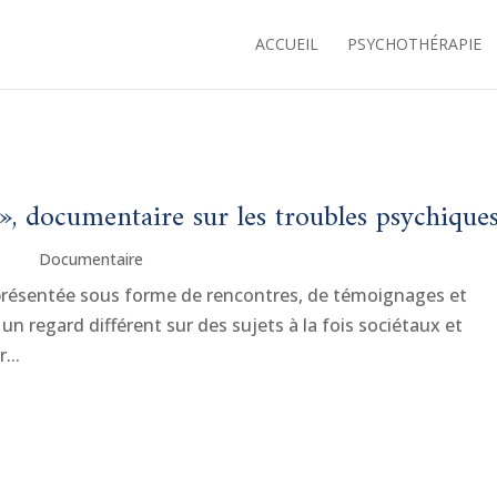
Je suis à nouveau joignable au 0485 805 105.
ACCUEIL
PSYCHOTHÉRAPIE
», documentaire sur les troubles psychique
Documentaire
 présentée sous forme de rencontres, de témoignages et
 un regard différent sur des sujets à la fois sociétaux et
...